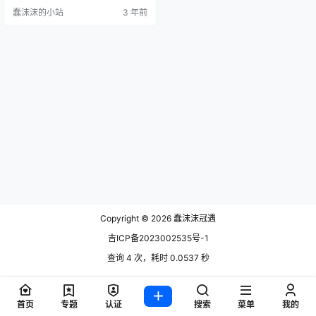
个名字就是一个ID，让绅士们能够
蠢沫沫的小站
3 年前
记住她的。 最近绅士们都在搜索一
千只猫薄禾黑历史是什么，其实她
并没有什么黑历史，最多的是大家
对她的一个误解，她只是一个兢兢
业业的一个cosplay从业者而已。 最
近大家还在搜一千只猫薄禾的微
博，这边小编也去找了一…
Copyright © 2026
蠢沫沫冠遇
吉ICP备2023002535号-1
查询 4 次，耗时 0.0537 秒
首页
专题
认证
搜索
菜单
我的