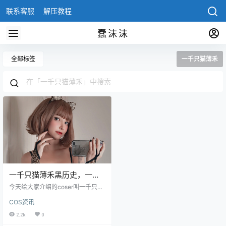
联系客服
解压教程
蠢沫沫
全部标签
一千只猫薄禾
一千只猫薄禾黑历史，一千
只猫薄禾的微博
今天给大家介绍的coser叫一千只猫
薄禾，挺到这个名字大家可能还觉
COS资讯
得奇怪，怎么有人起的名字这个奇
怪，其实这个只是她的网名，她的
2.2k
0
真名是什么就不得而知了，不过这