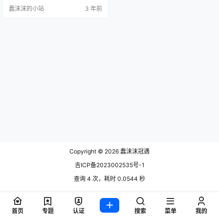
在她直播的时候经常会唱一些歌
蠢沫沫的小站
3 年前
曲，调子是那个调子，但是一条小
团团唱出来 更具有魔性化，并且这
些歌曲好火遍了全网，很多的网红
游戏视频配音，非常喜欢用小团团
的配音，仿佛天生是为游戏配出的
声音了。 小伙伴们不经意要问了，
一条小团团在哪直播呢，她主要是
在斗鱼…
Copyright © 2026
蠢沫沫冠遇
吉ICP备2023002535号-1
查询 4 次，耗时 0.0544 秒
首页
专题
认证
搜索
菜单
我的