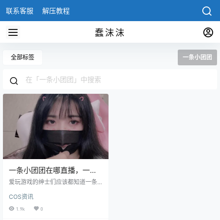
联系客服
解压教程
蠢沫沫
全部标签
一条小团团
一条小团团在哪直播，一条
小团团真名叫什么
爱玩游戏的绅士们应该都知道一条
小团团，是一个知名的游戏主播，
COS资讯
主要由直播绝地求生这款游戏出名
的，要说最有名的要数她那魔性的
1.9k
0
声音了，常常能逗的人哈哈大笑。