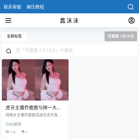
联系客服
解压教程
蠢沫沫
全部标签
乔鹿鹿 3天18次
虎牙主播乔鹿鹿与榜一大哥
被传3天18次，女主播称被霸
网络女主播乔鹿鹿混迹在虎牙直
王硬上弓
播，通过直播挣钱，但是也会有一
COS资讯
些大哥私下加主播，都想和主播谈
感情，但是主播不是谁都接受的，
2.5k
0
这个还得看榜一大哥了，相传前阵