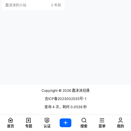
子乔鹿鹿和她的榜一大哥谈过恋
蠢沫沫的小站
3 年前
爱，但是最后闹掰了。 该大哥叫“大
荒哥”，曾经给乔鹿鹿刷了不少的礼
物，哪知道就在情人节的时候和主
播闹掰了，据透露，在微信上乔鹿
鹿已经将这位榜一大哥拉黑处理，
之前两人已经是情侣关系，但是由
于榜二大哥的原因引出嫌隙，大荒
哥要求看…
Copyright © 2026
蠢沫沫冠遇
吉ICP备2023002535号-1
查询 4 次，耗时 0.0536 秒
首页
专题
认证
搜索
菜单
我的