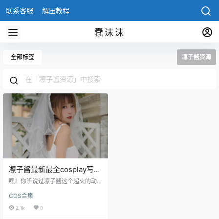
联系客服
解压教程
蠢沫沫
全部标签
凛子酱资源
凛子酱最新最全cosplay写真
图片合集资源
嘿！你听说过凛子酱这个超火的动
漫博主吗？她可是在广东地区红得
COS合集
发紫的人物哦！她微博上有40万
+的粉丝，简直就是COS界的一颗闪
2.1k
0
亮巨星。 她的写真图集都非常的好