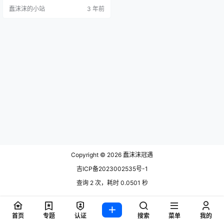
看，如果想获取凛子酱最新最全cos
蠢沫沫的小站
3 年前
play写真图片合集资源，可以直接
文末获取。 凛子酱在微博上频频晒
出大量动漫相关的内容和COS作
品，真是用心啊！她每一次角色扮
演都让人目不转睛，整个人仿佛融
入到角色中。她妆容精致，服装精
心挑选，每一次COS都让…
Copyright © 2026
蠢沫沫冠遇
吉ICP备2023002535号-1
查询 2 次，耗时 0.0501 秒
首页
专题
认证
搜索
菜单
我的