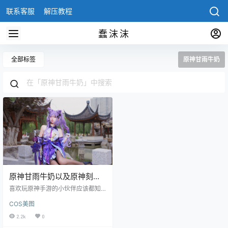
联系客服
解压教程
蠢沫沫
全部标签
原神甘雨牛奶
原神甘雨牛奶以及原神刻晴
cos图片免费欣赏
喜欢玩原神手游的小伙伴应该都知
道原神甘雨和原神刻晴，这两个是
COS美图
绅士们非常喜欢的人物，今天就有
两位cos圈的小姐姐来cos这两个人
2.2k
0
物。 可以看到两位小姐姐cos的形象