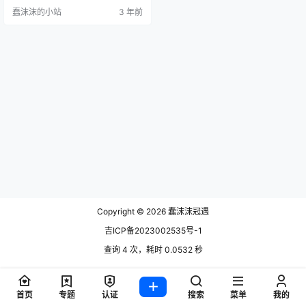
还是非常到位的，形象非常的贴
蠢沫沫的小站
3 年前
切，独有的五官，简直是原神里任
务的翻版，让绅士们看了之后大呼
看不够。两位小姐姐坐在岩石上，
两个人申请对望，简直是已经带入
了原神的情景当中。 这张里coser手
柱着石墙，一席紫色的头发，配上
她紫色主题的服装，也是…
Copyright © 2026
蠢沫沫冠遇
吉ICP备2023002535号-1
查询 4 次，耗时 0.0532 秒
首页
专题
认证
搜索
菜单
我的