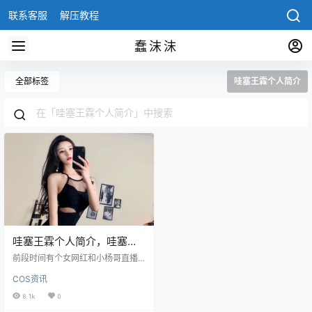
联系客服
解压教程
蠢沫沫
全部标签
哇塞王霖个人简介
哇塞王霖个人简介，哇塞王
琳为什么火起来的
前段时间有个女网红和小杨哥直播
连麦，这个主播就是哇塞王霖，因
COS资讯
为这次的连麦涨粉到了800多万，不
得不说这位网红颜值是真的很不
8.1k
0
错，而且身材火辣。 哇塞王琳为什