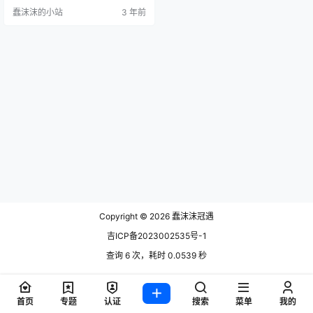
么火起来的，除了自身的颜值抗打
蠢沫沫的小站
3 年前
之外，也是有舞蹈才艺展示在身，
吸引了很对的粉丝，在加上和大主
播小杨哥连麦后，粉丝更是疯涨。
哇塞王霖是她的网名，她的真名叫
做王琳，这个名字其实是她在抖音
上面的网名，之前最初她是在快手
平台活动的，不过后来快手停更，
转站…
Copyright © 2026
蠢沫沫冠遇
吉ICP备2023002535号-1
查询 6 次，耗时 0.0539 秒
首页
专题
认证
搜索
菜单
我的