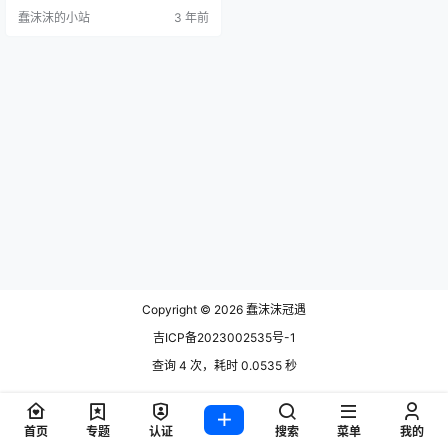
得是更大了，由于这个特征吸引了
蠢沫沫的小站
3 年前
很多的网友进入T97咖啡的直播间。
由于她独特的主播风格，还有她的
形象，没在全网很快出圈了，很多
的品牌争相模仿这种直播方法带
货，不过最近大嘴妹在直播间竟然
哭了。 现在互联网时代日益发展，
很多新兴的元素层出不穷，在日益…
Copyright © 2026
蠢沫沫冠遇
吉ICP备2023002535号-1
查询 4 次，耗时 0.0535 秒
首页
专题
认证
搜索
菜单
我的