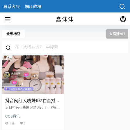
联系客服
解压教程
蠢沫沫
全部标签
大嘴妹t97
抖音网红大嘴妹t97在直播间
为什么突然哭了
近日抖音带货圈突然火起了一种新
型的rap直播类型，一看之下才知道
COS资讯
原来是大嘴妹直播间带起的风潮，
人如其名大嘴妹的嘴比平常人大很
1.9k
0
多，再加上刻意的化妆的原因，显