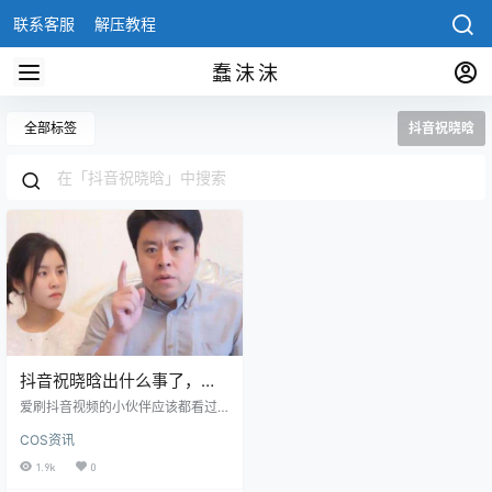
联系客服
解压教程
蠢沫沫
全部标签
抖音祝晓晗
抖音祝晓晗出什么事了，祝
晓晗事件是真的吗
爱刷抖音视频的小伙伴应该都看过
祝晓晗的视频，主要以她和老祝拍
COS资讯
一些生活的段子出名，抖音已经有
了2000多万的粉丝，但是人红是非
1.9k
0
就多，很多小伙伴问最近抖音祝晓