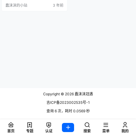
晗出什么事了，祝晓晗事件是真的
蠢沫沫的小站
3 年前
吗？ 要知道祝晓晗之所以能这么出
名，主要是和老祝拍的父女互动的
视频，很得网友们的喜爱，在她的
视频里一直有祝晓晗、老祝和妈妈
的角色，但是让人万万没想到的
是，祝晓晗竟然并不是真正的父
女，只是同一个公司的同事，这让
网友们大…
Copyright © 2026
蠢沫沫冠遇
吉ICP备2023002535号-1
查询 6 次，耗时 0.0569 秒
首页
专题
认证
搜索
菜单
我的