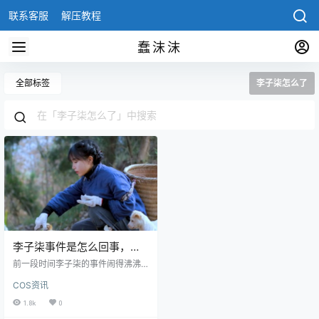
联系客服
解压教程
蠢沫沫
全部标签
李子柒怎么了
李子柒事件是怎么回事，现
在是什么情况
前一段时间李子柒的事件闹得沸沸
扬扬，主要是她和经济公司闹掰，
COS资讯
自己的账号都无法要回，要说他们
合作开始于2016年，当时李子柒还
1.8k
0
是自己做账号的网红，当时她的粉