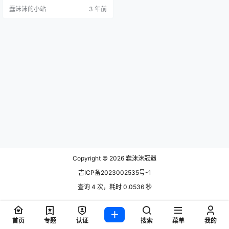
丝也只有几十万，引起了这个mcn
蠢沫沫的小站
3 年前
公司的注意。自从他们合作之后李
子柒更是上了一层楼，账号粉丝涨
到了将近5000多万。 李子柒事件是
怎么回事 有些小伙伴问李子柒事件
是怎么回事，这个事情一度成为了
热搜，其实主要是李子柒和自己的
合作公司解约的事情闹得沸沸…
Copyright © 2026
蠢沫沫冠遇
吉ICP备2023002535号-1
查询 4 次，耗时 0.0536 秒
首页
专题
认证
搜索
菜单
我的