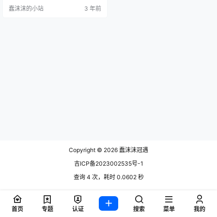
片资源非常的感兴趣，每一个都非
蠢沫沫的小站
3 年前
常的精彩，想要的小伙伴可以文末
直接获取~ 柘烟_Zuken就是那种痴
迷于Cosplay的人，她不仅仅把Cos
play当作一种爱好，更是她追逐梦
想的方式！她超级喜欢扮演各种角
色，让自己化身成…
Copyright © 2026
蠢沫沫冠遇
吉ICP备2023002535号-1
查询 4 次，耗时 0.0602 秒
首页
专题
认证
搜索
菜单
我的