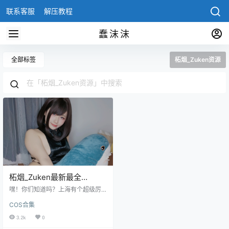
联系客服
解压教程
蠢沫沫
全部标签
柘烟_Zuken资源
柘烟_Zuken最新最全
cosplay写真图片资源
嘿！你们知道吗？上海有个超级厉
害的妹子叫柘烟_Zuken，她简直是
COS合集
Cosplay圈的传奇！她是个地地道道
的上海妹子，对Cosplay情有独钟！
3.2k
0
相信大家一定对她的cosplay写真图