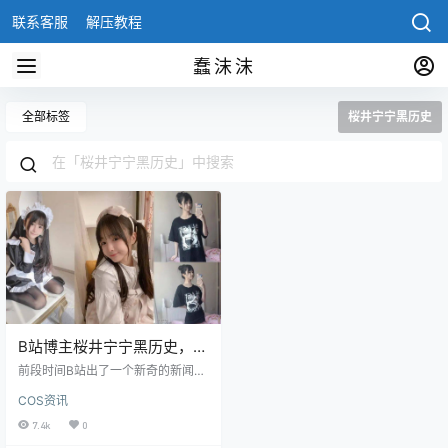
联系客服
解压教程
蠢沫沫
全部标签
桜井宁宁黑历史
B站博主桜井宁宁黑历史，桜
井宁宁B站直播翻车
前段时间B站出了一个新奇的新闻，
就是桜井宁宁首次入驻的B站，刚刚
COS资讯
入驻就获得了10多万的粉丝，不过
在首次直播之后就翻车了。大家可
7.4k
0
能对桜井宁宁还不太了解。 她曾是