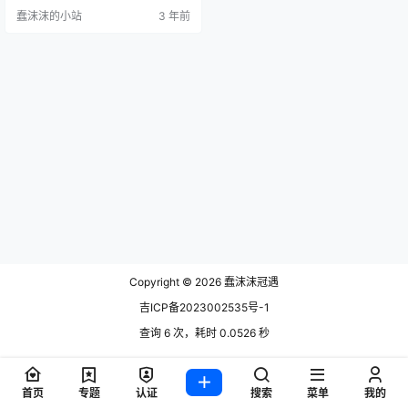
知名的coser，在cosplay这方面有
蠢沫沫的小站
3 年前
很多福利的图片深受绅士们的喜
欢，但是这方面的原因也在其他平
台频繁封号，不过最近桜井宁宁打
算在B站重新开始，洗心革面，不再
重操以前的旧业，她曾经说过B站是
一个包容性比较强的平台。 本来桜
井宁宁直播的好好…
Copyright © 2026
蠢沫沫冠遇
吉ICP备2023002535号-1
查询 6 次，耗时 0.0526 秒
首页
专题
认证
搜索
菜单
我的