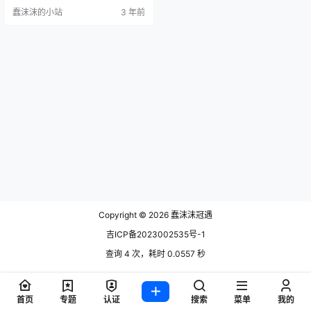
解一下这位非常特别的主角吧！与
蠢沫沫的小站
3 年前
上期我们提到的主角雪晴astra相
比，你更喜欢哪位呢？ 沧霁桔梗拥
有高挺的鼻梁和一双桃花眼，给人
一种自带多情气息的感觉。她的身
材优势也非常突出，纤细修长的大
长腿真的很难不让人心动。她的外
貌和身材让她散发出一种清冷的气…
Copyright © 2026
蠢沫沫冠遇
吉ICP备2023002535号-1
查询 4 次，耗时 0.0557 秒
首页
专题
认证
搜索
菜单
我的