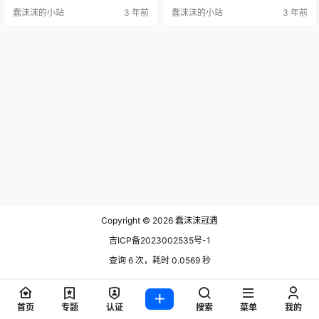
两万的粉丝积累。 她的作品目前虽
灿烂的笑容，让人不由得感到舒心
蠢沫沫的小站
3 年前
蠢沫沫的小站
3 年前
然没有蠢沫沫等coser的多，但是也
愉快。禅院熏微博图集资源文末获
是很好看的，禅院熏主要在微博活
取~ 禅院熏的长相白净，照片里得她
动，在微博已经有了4.1万的粉丝
两个大大的眼睛和小巧的鼻子，再
了，粉丝的增长速度还是很快的，
加上近几年来超级火的M唇，让她看
禅院熏微博图集都非常好看，小编
起来就像一个活泼可爱的小姑娘，
都有收集，今天带大家欣赏一下她
让人忍不住想要靠近她一点。 禅院
的图片包作品~金色礼服脚链。 据…
熏的微博已经积累了4万个粉丝，
这…
Copyright © 2026
蠢沫沫冠遇
吉ICP备2023002535号-1
查询 6 次，耗时 0.0569 秒
首页
专题
认证
搜索
菜单
我的