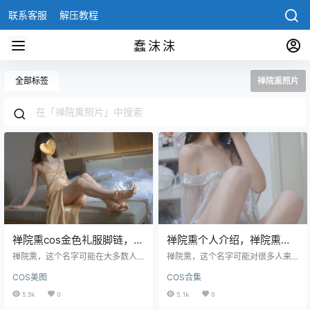
联系客服
解压教程
蠢沫沫
全部标签
禅院熏照片
禅院熏cos金色礼服脚链，禅
禅院熏个人介绍，禅院熏微
院熏照片欣赏
博图集资源
禅院熏，这个名字可能在大多数人
禅院熏，这个名字可能对很多人来
的印象中并不为人所知，但在微博
说还比较陌生，但对于微博上的粉
COS美图
COS合集
小圈子里却是一个备受瞩目的存
丝们来说，她已经成为了一个备受
在。她是一个微博小达人，以搞笑
关注的小达人。她的微博头像是一
5.5k
0
5.1k
0
内容和生活分享为主要内容，拥有
位动漫女性人物，脸上总是洋溢着