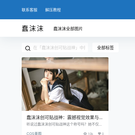
联系客服
解压教程
蠢沫沫
蠢沫沫全部图片
全部标签
蠢沫沫创可贴战神：震撼视觉效果与超
高颜值的完美融合
听说过蠢沫沫创可贴战神这个称号吗？她不仅是
一个极具颜值的COSER，更以其独特的创意摄
COS美图
10k
0
影作品赢得了众多粉丝的喜爱。在她的作品中，