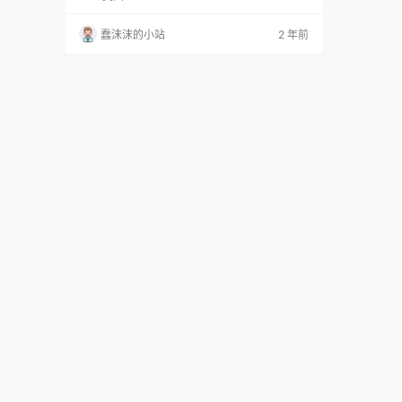
创可贴不再仅是医疗用品，而是一种艺术的表现
形式，为她的摄影作品增添了独特的魅力和视觉
蠢沫沫的小站
2 年前
冲击力。 资源获取： 蠢沫沫全部摄影作品，前
往获取 蠢沫沫合集在线观看，前往观看 在这个
外貌至上的时代，蠢沫沫凭借着超高的颜值和迷
人的身材，成为了众多粉丝心中的女神。她的每
一张照片都充满着…