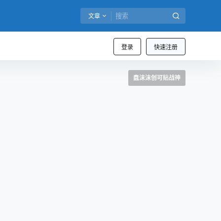
文章
登录
快速注册
蠢沫沫创可贴战神