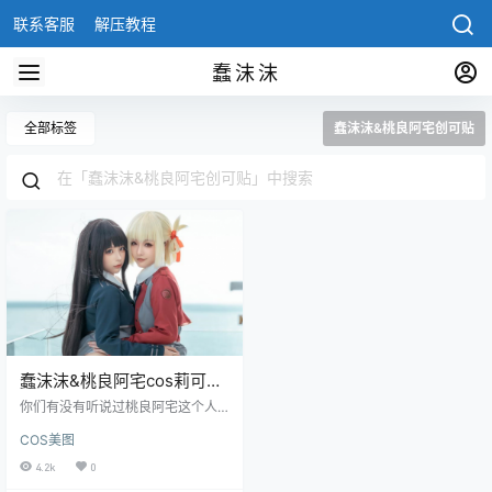
联系客服
解压教程
蠢沫沫
全部标签
蠢沫沫&桃良阿宅创可贴
蠢沫沫&桃良阿宅cos莉可莉
丝创可贴图片资源欣赏
你们有没有听说过桃良阿宅这个人
啊？我最近迷上了她的照片集，每
COS美图
一张都好美啊！似乎她和蠢沫沫很
熟，总是在她的作品里出现，看来
4.2k
0
两人私下肯定也挺好的。虽然她刚