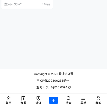
进入这个行业不久，但我预感她的
蠢沫沫的小站
3 年前
前途一定不可限量，她拍的照片风
格越来越像蠢沫沫了，甚至连膜拜
的小伎俩都学会了呢，真是太有才
了。全套文末获取~ 今天给大家带来
的是蠢沫沫&桃良阿宅双人合作拍摄
的作品叫做莉可莉丝，真的是非常
的好看，蠢沫沫&桃…
Copyright © 2026
蠢沫沫冠遇
吉ICP备2023002535号-1
查询 4 次，耗时 0.0594 秒
首页
专题
认证
搜索
菜单
我的