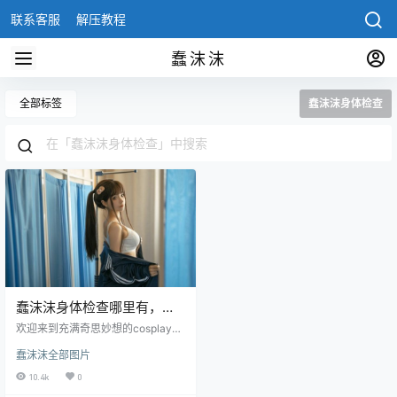
联系客服
解压教程
蠢沫沫
全部标签
蠢沫沫身体检查
蠢沫沫身体检查哪里有，蠢
沫沫cosplay最新作品图片欣
欢迎来到充满奇思妙想的cosplay世
赏
界！蠢沫沫，这个名字，让人充满
蠢沫沫全部图片
了好奇心。她以前所未有的方式，
将自己化身为娃娃机里的娃娃，呈
10.4k
0
现了一场独一无二的视觉盛宴。不