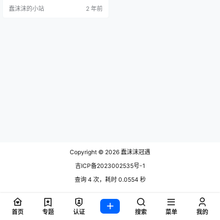
仅仅是一次简单的cosplay，更是一
蠢沫沫的小站
2 年前
场融合了视觉与心灵的双重盛宴。
那么，你是否也想知道蠢沫沫的身
体检查图片哪里有？又或者是想欣
赏她最新的cosplay作品？让我们一
起来探索吧！ 资源获取： 蠢沫沫全
部摄影作品，前往获取 蠢沫沫合集
在线观看，…
Copyright © 2026
蠢沫沫冠遇
吉ICP备2023002535号-1
查询 4 次，耗时 0.0554 秒
首页
专题
认证
搜索
菜单
我的