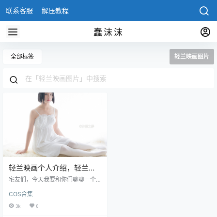
联系客服
解压教程
蠢沫沫
全部标签
轻兰映画图片
轻兰映画个人介绍，轻兰映
画写真图片集欣赏
宅友们，今天我要和你们聊聊一个
非常适合收集的腿部袜子图片系
COS合集
列，她就是轻兰映画。这个系列的
拍摄风格和森罗财团、风之领域、
3k
0
描写真等一些系列非常相似，以腿