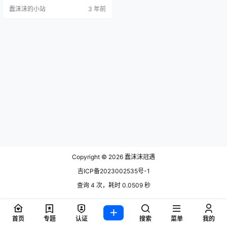
部袜子为主题，人物很少露脸。想
蠢沫沫的小站
3 年前
看轻兰映画写真图片集在文末有线
索。 轻兰映画的图片包合集一共收
集了58个图片包，虽然有点难搞，
但每个图片都是高清比例并且没有
经过任何压缩处理，因此非常适合
珍藏。这套图分为三个系列，每个
图片都有高清无码版和小尺寸版，
需要注意…
Copyright © 2026
蠢沫沫冠遇
吉ICP备2023002535号-1
查询 4 次，耗时 0.0509 秒
首页
专题
认证
搜索
菜单
我的