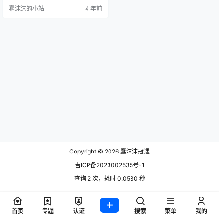
现在她已经没有以前活跃了，以前
蠢沫沫的小站
4 年前
还有个名字叫肉扣热热子，算是她
的小号，其实都是她。想看全套合
集在文末有线索>>>>> rioko凉凉子
不管是样貌还是身材都是绝绝子，
通过她的作品可以看出她的身材凹
凸有致，并且风格非常符合…
Copyright © 2026
蠢沫沫冠遇
吉ICP备2023002535号-1
查询 2 次，耗时 0.0530 秒
首页
专题
认证
搜索
菜单
我的