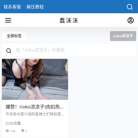
联系客服
解压教程
蠢沫沫
全部标签
rioko凉凉子
爆赞！rioko凉凉子(肉扣热热
子)最新92套cos图片欣赏
今天给大家介绍的是绅士们特别喜
爱的一个萌主，她就是rioko凉凉
COS合集
子，她也是在微博活动的比较多，
现在粉丝已经接近百万了，和过期
5.8k
0
米线线喵的粉丝量有的一拼，不过