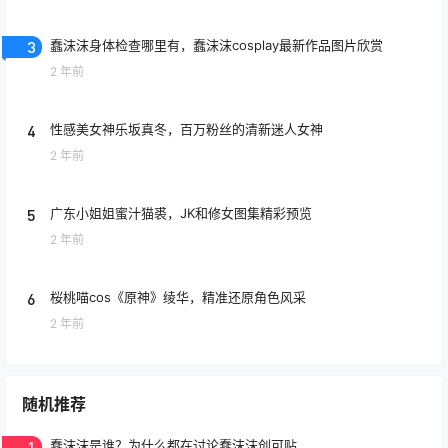
3
蠢沫沫身体检查哪里有，蠢沫沫cosplay最新作品图片欣赏
2 年前
4
性感美女神乐坂真冬，百万粉丝的清新迷人女神
2 年前
5
广东小姐姐蜜汁猫裘，JK和修女图集精彩预览
2 年前
6
桜桃喵cos《原神》绫华，精准还原角色风采
2 年前
随机推荐
1
蠢沫沫是谁？为什么都在讨论蠢沫沫创可贴