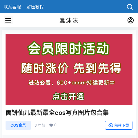
联系客服
解压教程
蠢沫沫
面饼仙儿最新最全cos写真图片包合集
0
COS合集
3 年前
前往下载