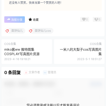
还没有人赞赏，快来当第一个赞赏的人吧！
0
0
海报分享
收藏
面饼仙儿
面饼仙儿cos
COS合集
COS合集
miko酱ww 推特图集
一米八的大梨子cos写真图片
COSPLAY写真图片资源
集
2023-4-16 19:18:21
2023-5-1 18:51:27
0 条回复
文章作者
管理员
A
M
欢迎您，新朋友，感谢参与互动！
确认修改
您必须登录或注册以后才能发表评论