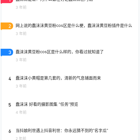
3 年前
2
网上说的蠢沫沫黄豆粉cos区是什么梗，蠢沫沫黄豆粉插件是什么
3 年前
3
蠢沫沫黄豆粉cos区是什么样的，你看过就知道了
3 年前
4
蠢沫沫小黄帽是第几套的，清新的气息铺面而来
3 年前
5
蠢沫沫 好看的摄影图集 “任务”预览
4 年前
6
当抖娘利世遇上抖音利世：你永远猜不到的“名字瓜”
2 年前