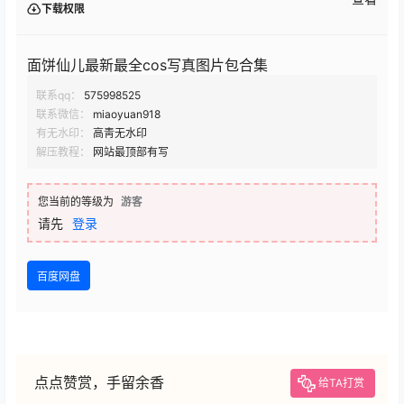
下载权限
面饼仙儿最新最全cos写真图片包合集
联系qq：
575998525
联系微信：
miaoyuan918
有无水印：
高靑无水印
解压教程：
网站最顶部有写
您当前的等级为
游客
请先
登录
百度网盘
点点赞赏，手留余香
给TA打赏