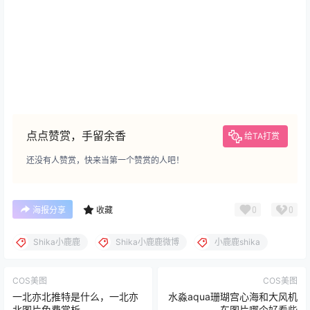
5
广东小姐姐蜜汁猫裘，JK和修女图集精彩预览
2 年前
6
桜桃喵cos《原神》绫华，精准还原角色风采
2 年前
随机推荐
1
爆赞！rioko凉凉子(肉扣热热子)最新92套cos图片欣赏
4 年前
2
二次元动漫红人Shika小鹿鹿，日系coser小鹿鹿shika的微博
3 年前
3
柘烟_Zuken最新最全cosplay写真图片资源