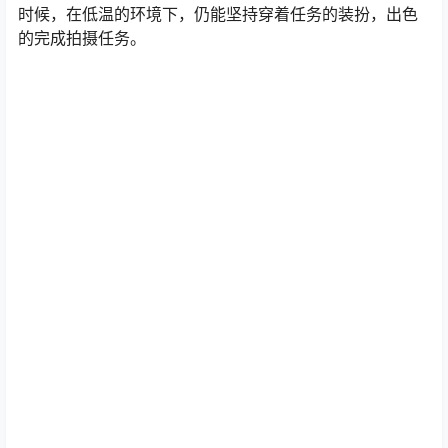
在作品中面对镜头，微笑非常的自然，一点也感觉不出
Shika小鹿鹿是在寒冷的环境下的，小姐姐既有学历又有颜
值，这么漂亮还很努力，能得到这样多的粉丝的喜爱也是
非常正常的呢。