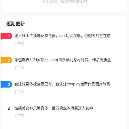
暂无讨论，说说你的看法吧
近期更新
1
迷人多面主播麻花麻花酱，cos功底深厚，你想要的全在这
2 年前
2
颜值爆表！21岁职业coser面饼仙儿身材好看、作品高质量
2 年前
3
蠢沫沫身体检查哪里有，蠢沫沫cosplay最新作品图片欣赏
2 年前
4
性感美女神乐坂真冬，百万粉丝的清新迷人女神
2 年前