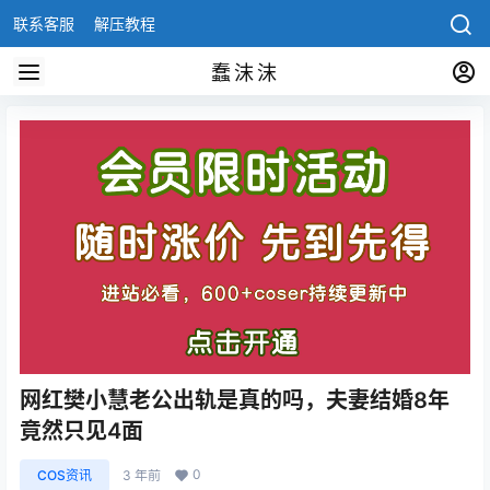
联系客服
解压教程
蠢沫沫
网红樊小慧老公出轨是真的吗，夫妻结婚8年
竟然只见4面
0
COS资讯
3 年前