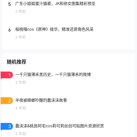
5
广东小姐姐蜜汁猫裘，JK和修女图集精彩预览
2 年前
6
桜桃喵cos《原神》绫华，精准还原角色风采
2 年前
随机推荐
1
一千只猫薄禾黑历史，一千只猫薄禾的微博
3 年前
2
半夜被蟑螂吵醒的蠢沫沫故事
4 年前
3
蠢沫沫&桃良阿宅cos莉可莉丝创可贴图片资源欣赏
3 年前