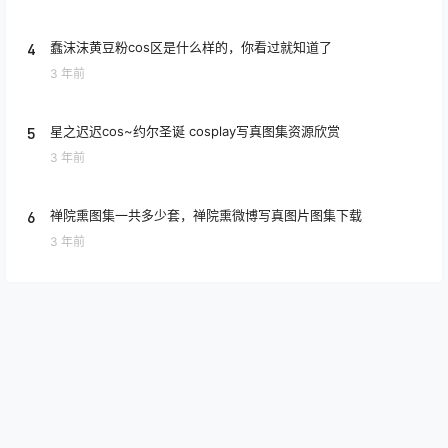
4
蠢沫沫黄豆粉cos区是什么样的，你看过就知道了
3 年前
5
星之迟迟cos~约尔圣诞 cosplay写真图集资源欣赏
3 年前
6
禅院熏图集一共多少套，禅院熏微博写真图片图集下载
3 年前