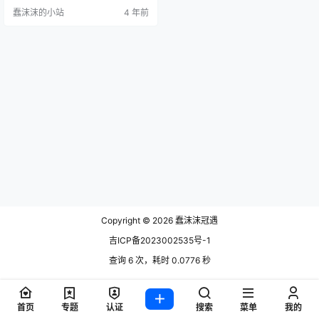
主、Coser，她的很多图片集很受欢
蠢沫沫的小站
4 年前
迎，比如上图就是来自她的糯米元
宵的图片集。 她的图片集现在更新
到了58套，每套都是精品，着急的
绅士们可以直接到下方下载。 一小
央泽99年出生，说起来岁数并不
大，浑身充满着稚气未脱的气质，
而且她的皮肤非常的雪白，这是天…
Copyright © 2026
蠢沫沫冠遇
吉ICP备2023002535号-1
查询 6 次，耗时 0.0776 秒
首页
专题
认证
搜索
菜单
我的