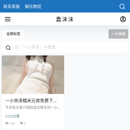
联系客服
解压教程
蠢沫沫
全部标签
一小央泽
一小央泽糯米元宵免费下载
观看 度盘58套【持续更新
今天给大家介绍的这位萌主叫一小
中】
央泽，这位也是知名的动漫圈的达
COS合集
人，这个名字很容易让大家联想到
她是日本人，但其实这个名字并不
2.5k
0
是她的真名，她的职位是动漫博