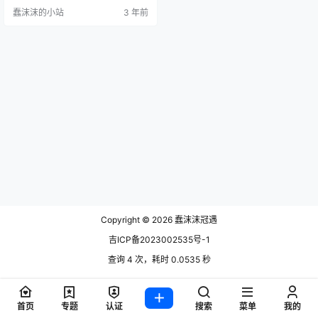
曾经做过模特的职业，所以身材姣
蠢沫沫的小站
3 年前
好，之前的成名歌曲“小了白了兔，
自了又了白”，相信很多网友们都听
过，因为这首歌而一炮而红，更是
有榜一大哥刷1300万的礼物，可谓
是大手笔了。 兔子牙朱容君已婚是
真的吗 最近网友们比较关心的一个
问题是兔子牙朱容…
Copyright © 2026
蠢沫沫冠遇
吉ICP备2023002535号-1
查询 4 次，耗时 0.0535 秒
首页
专题
认证
搜索
菜单
我的