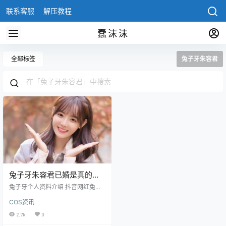
联系客服
解压教程
蠢沫沫
全部标签
兔子牙朱容君
兔子牙朱容君已婚是真的
吗，兔子牙个人资料介绍
兔子牙个人资料介绍 抖音网红兔子
牙原名“朱容君”，在抖音平台已经有
COS资讯
2000多万的粉丝了，93年出生在广
西柳州，凭借甜美的歌曲风格在抖
2.7k
0
音收获了很多的粉丝喜爱。之前她