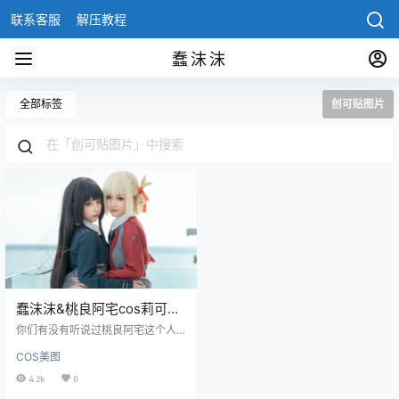
联系客服
解压教程
蠢沫沫
全部标签
创可贴图片
蠢沫沫&桃良阿宅cos莉可莉
丝创可贴图片资源欣赏
你们有没有听说过桃良阿宅这个人
啊？我最近迷上了她的照片集，每
COS美图
一张都好美啊！似乎她和蠢沫沫很
熟，总是在她的作品里出现，看来
4.2k
0
两人私下肯定也挺好的。虽然她刚