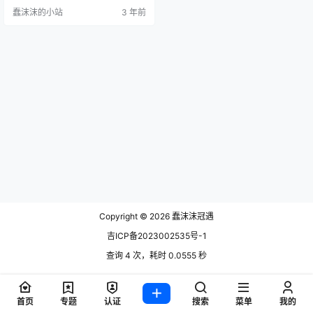
进入这个行业不久，但我预感她的
蠢沫沫的小站
3 年前
前途一定不可限量，她拍的照片风
格越来越像蠢沫沫了，甚至连膜拜
的小伎俩都学会了呢，真是太有才
了。全套文末获取~ 今天给大家带来
的是蠢沫沫&桃良阿宅双人合作拍摄
的作品叫做莉可莉丝，真的是非常
的好看，蠢沫沫&桃…
Copyright © 2026
蠢沫沫冠遇
吉ICP备2023002535号-1
查询 4 次，耗时 0.0555 秒
首页
专题
认证
搜索
菜单
我的