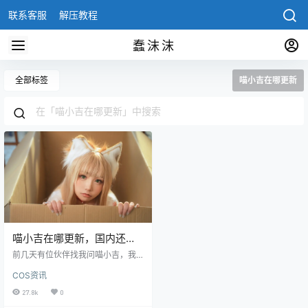
联系客服
解压教程
蠢沫沫
全部标签
喵小吉在哪更新
喵小吉在哪更新，国内还有
哪些跟喵小吉一样的
前几天有位伙伴找我问喵小吉，我
当时还比较懵，她是谁，我也是刚
COS资讯
刚才了解到，有一个这么有看点的c
oser，怪不得大家对她不太熟悉，
27.8k
0
因为她主要不在国内发展，名气主