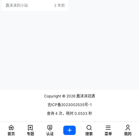
要在外面的网站上。想要全套喵小
蠢沫沫的小站
3 年前
吉可以直接网页最底部直达 传送
门： 更多美图合集，戳我查看 很多
绅士迫不及待的询问喵小吉在哪更
新呢，她主要在小蓝鸟推特上更
新，如果想要她的图片需要想方法
登陆外面的网络，大家都懂的，但
是如果大家不知道怎么去登的，可
以…
Copyright © 2026
蠢沫沫冠遇
吉ICP备2023002535号-1
查询 4 次，耗时 0.0533 秒
首页
专题
认证
搜索
菜单
我的