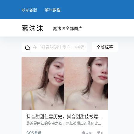
联系客服
解压教程
蠢沫沫
蠢沫沫全部图片
全部标签
抖音甜甜佳黑历史，抖音甜甜佳被爆私
密12分钟视频是真的吗
最近是网红的多事之秋，网红被爆出的黑历史层
出不穷，前有女网红“狗头萝莉”，现有抖音网红
COS资讯
4.8k
0
甜甜佳黑历史，绅士们一定好奇这次又是出了什