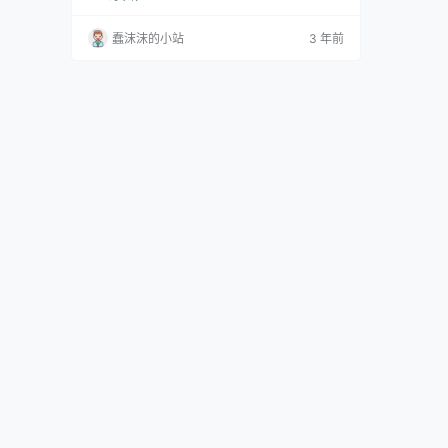
么事，且听我细细讲来。 最近抖音网红甜甜佳被
爆出12分钟的私密视频，相传这是她的前男友爆
蠢沫沫的小站
3 年前
出的，不得不说这个前男友的底线也是够低的，
分手了还来这一手，不难想到这样的视频是在恋
爱你侬我侬的时候拍的，但是却在分手之后暴露
在大众视野。 这件事情发生后，网友们纷纷在甜
甜佳的账号下留…