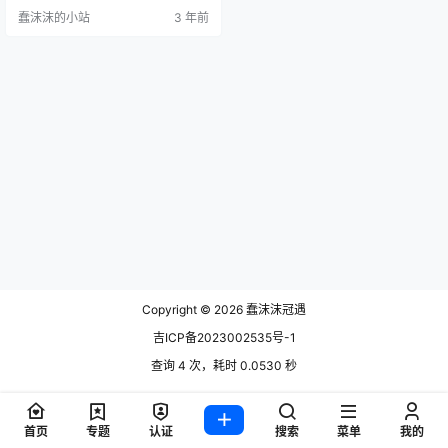
说，刚出道就吸引了大批的粉丝。
蠢沫沫的小站
3 年前
而且她还是一个多才多艺的主播，
除了会跳舞之外，还会演戏、唱民
谣以及插画等技能，是个实打实的
全能主播，在休闲娱乐游戏方面，
也有所涉猎，在游戏也是比较厉
害。 王雨檬有时候还会涉猎cos方面
的内容，比如之前曾经cos过吃鸡游
戏…
Copyright © 2026
蠢沫沫冠遇
吉ICP备2023002535号-1
查询 4 次，耗时 0.0530 秒
首页
专题
认证
搜索
菜单
我的