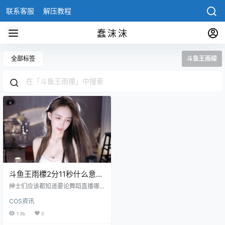
联系客服
解压教程
蠢沫沫
全部标签
斗鱼王雨檬
斗鱼王雨檬2分11秒什么意
思，王指导王雨檬黑历史
绅士们应该都知道要论舞蹈直播哪
个平台最强，那要数斗鱼了，在斗
COS资讯
鱼的舞蹈主播中比较有名的主播不
少，斗鱼王雨檬就是其中一位，王
1.8k
0
雨檬是模特出身，身材好的没话