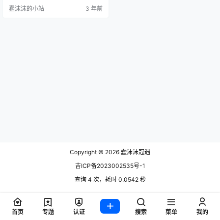
白银81是一个出名的coser，不光在
蠢沫沫的小站
3 年前
微博上有号，也在推特上有号，很
受广大绅士们的喜爱。 回归到上面
白银81是不是变性的问题，这个其
实很明显，大家看图片都可以看的
出来，白银81肯定是女的，无论是
从言行举止，也是从她的眉眼里看
不出男性的特征…
Copyright © 2026
蠢沫沫冠遇
吉ICP备2023002535号-1
查询 4 次，耗时 0.0542 秒
首页
专题
认证
搜索
菜单
我的