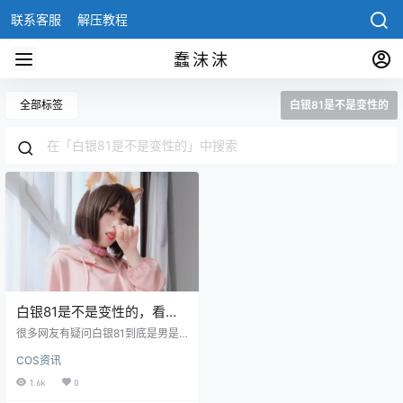
联系客服
解压教程
蠢沫沫
全部标签
白银81是不是变性的
白银81是不是变性的，看过
这些图片就懂了
很多网友有疑问白银81到底是男是
女，白银81是不是变性的，小编看
COS资讯
到这个问题有点懵，我在想这么好
看的小姐姐，为什么有人误会这么
1.6k
0
深，了解cosplay圈的应该都知道，