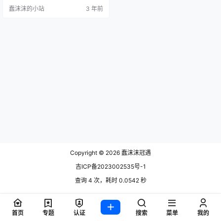
致，长相非常的清纯，是绅士们喜
蠢沫沫的小站
3 年前
爱的类型。 大家比较好奇迷之呆梨
是哪个平台的？迷之呆梨在哪里更
新？小编这边为大家搜索了一下，
她主要在推特上出现频繁，推特账
号名字叫FATIAO_Liii。 有绅士要问
了，迷之呆梨的推特上有照片吗，
这个当然是有的了，她…
Copyright © 2026
蠢沫沫冠遇
吉ICP备2023002535号-1
查询 4 次，耗时 0.0542 秒
首页
专题
认证
搜索
菜单
我的