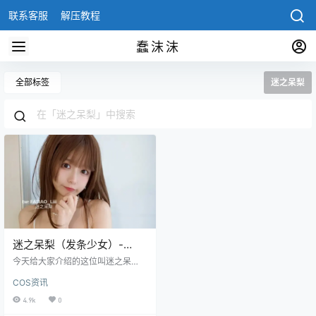
联系客服
解压教程
蠢沫沫
全部标签
迷之呆梨
迷之呆梨（发条少女）-
Fantia是哪个平台的？迷之
今天给大家介绍的这位叫迷之呆
呆梨在哪里更新
梨，这位网红是有名的coser，是非
COS资讯
常可爱的萌主，以前她有个可爱的
名字叫发条仯女，这位萌主属于非
4.9k
0
常可爱的类型，皮肤白皙、五官精