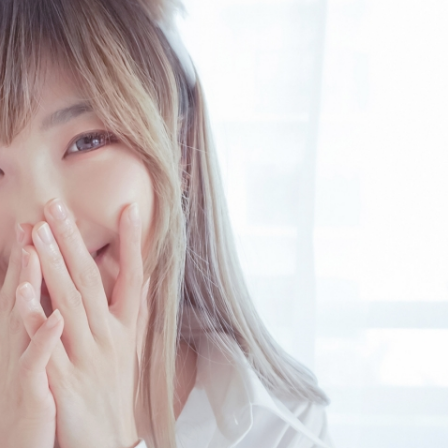
仿佛在告诉我们：“嘿，这才是COS的极致！”她热爱《东方
狂动物城》，从《刀剑神域》再到《东方Project》，ElyEE子的