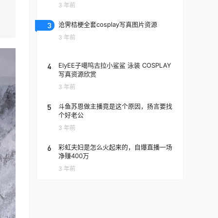
3 年前
3
沧霁桔梗全套cosplay写真图片资源
3 年前
4
ElyEE子噶呜古拉小鲨鲨 泳装 COSPLAY
写真资源欣赏
3 年前
5
斗鱼苏恩做主播竟是这个原因，扬言要找
个好老公
3 年前
6
彩虹夫妇是怎么火起来的，自爆直播一场
净赚400万
3 年前