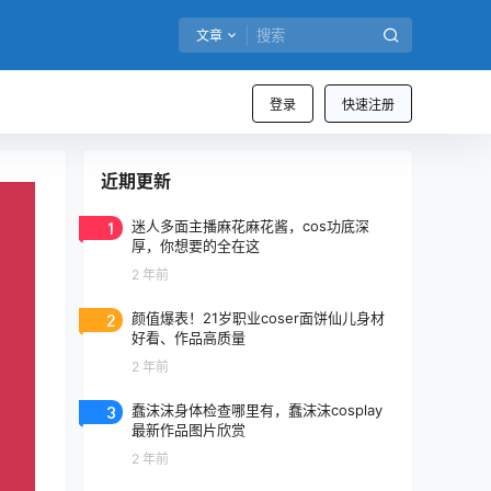
文章
登录
快速注册
近期更新
1
迷人多面主播麻花麻花酱，cos功底深
厚，你想要的全在这
2 年前
2
颜值爆表！21岁职业coser面饼仙儿身材
好看、作品高质量
2 年前
3
蠢沫沫身体检查哪里有，蠢沫沫cosplay
最新作品图片欣赏
2 年前