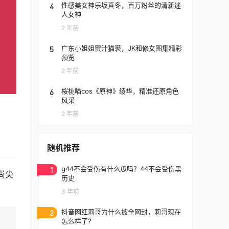
4
性感美女神乐坂真冬，百万粉丝的清新迷
人女神
2 年前
5
广东小姐姐蜜汁猫裘，JK和修女图集精彩
预览
2 年前
6
桜桃喵cos《原神》绫华，精准还原角色
风采
2 年前
随机推荐
1
g44不会受伤有什么瓜吗？44不会受伤黑
尚尖
历史
3 年前
2
抖音网红莉哥为什么被全网封，莉哥现在
怎么样了?