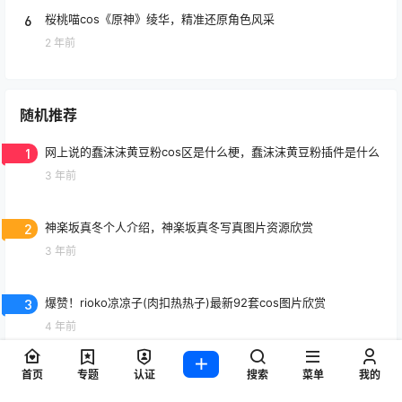
5
广东小姐姐蜜汁猫裘，JK和修女图集精彩预览
2 年前
6
桜桃喵cos《原神》绫华，精准还原角色风采
2 年前
随机推荐
1
网上说的蠢沫沫黄豆粉cos区是什么梗，蠢沫沫黄豆粉插件是什么
3 年前
2
神楽坂真冬个人介绍，神楽坂真冬写真图片资源欣赏
3 年前
首页
专题
认证
搜索
菜单
我的
3
爆赞！rioko凉凉子(肉扣热热子)最新92套cos图片欣赏