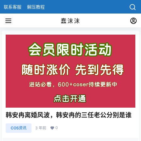
联系客服
解压教程
蠢沫沫
韩安冉离婚风波，韩安冉的三任老公分别是谁
0
COS资讯
3 年前