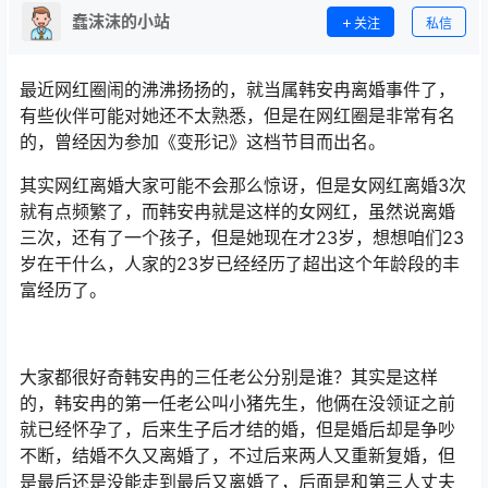
蠢沫沫的小站
关注
私信
最近网红圈闹的沸沸扬扬的，就当属韩安冉离婚事件了，
有些伙伴可能对她还不太熟悉，但是在网红圈是非常有名
的，曾经因为参加《变形记》这档节目而出名。
其实网红离婚大家可能不会那么惊讶，但是女网红离婚3次
就有点频繁了，而韩安冉就是这样的女网红，虽然说离婚
三次，还有了一个孩子，但是她现在才23岁，想想咱们23
岁在干什么，人家的23岁已经经历了超出这个年龄段的丰
富经历了。
大家都很好奇韩安冉的三任老公分别是谁？其实是这样
的，韩安冉的第一任老公叫小猪先生，他俩在没领证之前
就已经怀孕了，后来生子后才结的婚，但是婚后却是争吵
不断，结婚不久又离婚了，不过后来两人又重新复婚，但
是最后还是没能走到最后又离婚了，后面是和第三人丈夫