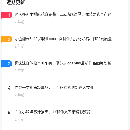
暂无讨论，说说你的看法吧
近期更新
1
迷人多面主播麻花麻花酱，cos功底深厚，你想要的全在这
2 年前
2
颜值爆表！21岁职业coser面饼仙儿身材好看、作品高质量
2 年前
3
蠢沫沫身体检查哪里有，蠢沫沫cosplay最新作品图片欣赏
2 年前
4
性感美女神乐坂真冬，百万粉丝的清新迷人女神
2 年前