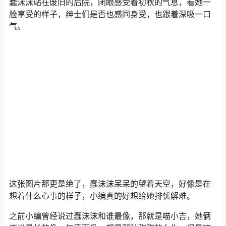
蠢沫沫站在废旧的后院，闭眼感受着初秋的气息，看她一
脸享受的样子，绅士们是否也感同身受，也跟着深吸一口
气。
这张图片那更是绝了，蠢沫沫呆呆的望着天空，好像是在
想着什么心事的样子，小编真的好想给她排忧解难。
之前小编曾经说过蠢沫沫和谁最像，那就是喵小吉，她俩