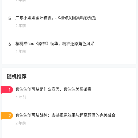
5
广东小姐姐蜜汁猫裘，JK和修女图集精彩预览
2 年前
6
桜桃喵cos《原神》绫华，精准还原角色风采
2 年前
随机推荐
1
蠢沫沫创可贴是什么意思，蠢沫沫美图鉴赏
4 年前
2
蠢沫沫创可贴战神：震撼视觉效果与超高颜值的完美融合
2 年前