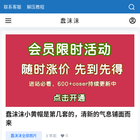
联系客服
解压教程
蠢沫沫
蠢沫沫小黄帽是第几套的，清新的气息铺面而
来
0
蠢沫沫全部图片
3 年前