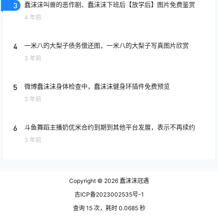
3
蠢沫沫叫兽的恶作剧、蠢沫沫下班后【放学后】图片免费鉴赏
4 年前
4
一米八的大梨子债务偿还图，一米八的大梨子写真图片欣赏
3 年前
5
微博蠢沫沫身体检查中，蠢沫沫健身环插件免费预览
3 年前
6
斗鱼舞蹈主播奶优米合约到期到其他平台发展，表示不再续约
3 年前
Copyright © 2026
蠢沫沫冠遇
吉ICP备2023002535号-1
查询 15 次，耗时 0.0685 秒