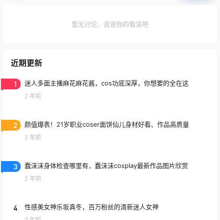
暂无讨论，说说你的看法吧
近期更新
1
迷人多面主播麻花麻花酱，cos功底深厚，你想要的全在这
2 年前
2
颜值爆表！21岁职业coser面饼仙儿身材好看、作品高质量
2 年前
3
蠢沫沫身体检查哪里有，蠢沫沫cosplay最新作品图片欣赏
2 年前
4
性感美女神乐坂真冬，百万粉丝的清新迷人女神
2 年前