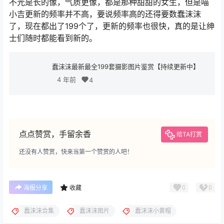
不光是长的像，气质更像，都是那种甜甜的女生，但是喵
小吉更新的频率并不高，要说频率高的还得要数蠢沫沫
了，现在都出了199个了，更新的频率也很快，真的是让绅
士们随时都能看到新的。
蠢沫沫最新最全199套摄影图片鉴赏【持续更新中】
4 年前
4
点点赞赏，手留余香
给TA打赏
还没有人赞赏，快来当第一个赞赏的人吧！
0
0
海报分享
收藏
蠢沫沫合集
蠢沫沫图片
蠢沫沫小黄帽